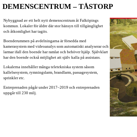
DEMENSCENTRUM – TÅSTORP
Nybyggnad av ett helt nytt demenscentrum åt Falköpings
kommun. Lokaler för äldre där stor hänsyn till tillgänglighet
och åtkomlighet har tagits.
Boenderummen på avdelningarna är försedda med
kamerasystem med videoanalys som automatiskt analyserar och
larmar ifall den boende har ramlat och behöver hjälp. Självklart
har den boende också möjlighet att själv kalla på assistans.
Lokalerna innehåller många teletekniska system såsom
kallelsesystem, rymningslarm, brandlarm, passagesystem,
sprinkler etc.
Entreprenaden pågår under 2017–2019 och entreprenaden
uppgår till 230 milj.